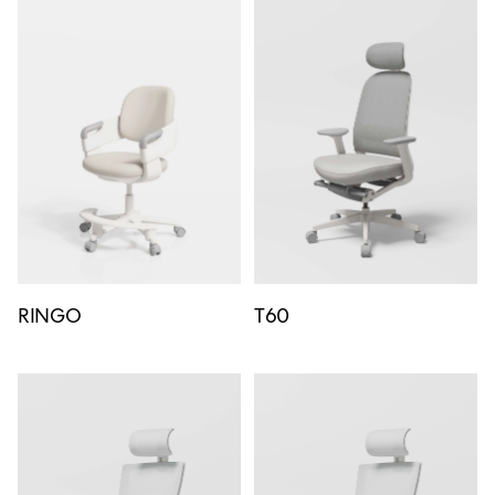
RINGO
T60