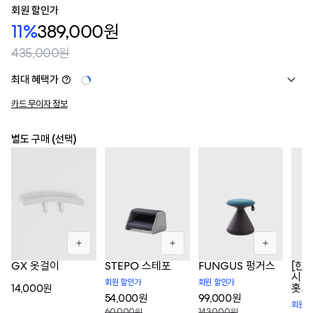
회원 할인가
11%
389,000원
435,000원
최대 혜택가
카드 무이자 정보
별도 구매 (선택)
GX 옷걸이
STEPO 스테포
FUNGUS 펑거스
[한정
시디
회원 할인가
회원 할인가
홋스
14,000원
54,000원
99,000원
회원 
60,000원
143,000원