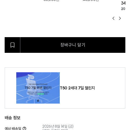
34,
39,9
장바구니 담기
T50 2세대 7일 챌린지
배송 정보
2026년 8월 14일 (금)
예상 배송일