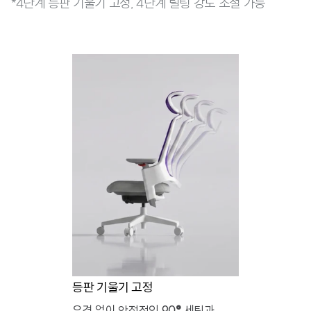
*4단계 등판 기울기 고정, 4단계 틸팅 강도 조절 가능
등판 기울기 고정
유격 없이 안정적인 90
세팅과
°