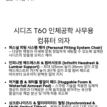
시디즈 T60 인체공학 사무용
컴퓨터 의자
퍼스널 피팅 시스템 체어 (Personal Fitting System Chair)
– 다양한 체형과 자세에 맞춰 정밀하게 세팅할 수 있도록 설계된
시디즈의 맞춤형 오피스 체어
인피니핏 헤드레스트 & 럼버서포트 (Infinifit Headrest &
– 최대 125mm 높이·35mm 깊이 조절
Lumbar Support)
헤드레스트와 7단계 높이·3단계 깊이 조절 럼버 패드로
머리부터 요추까지 완벽한 밀착 지지
허거블 폼 & 워터폴 팔걸이 패드 (Huggable Foam &
– 스쿠핑 기술을 적용한 입체적
Waterfall Armrest Pad)
형상의 좌판과 다채로운 신체 움직임을 받아주는 유선형
팔걸이로 체압 분산 및 어깨 하중 최소화
싱크로나이즈드 & 멀티리미티드 틸팅 (Synchronized &
– 등판과 좌판이 서로 다른 각도로
Multi-limited Tilting)