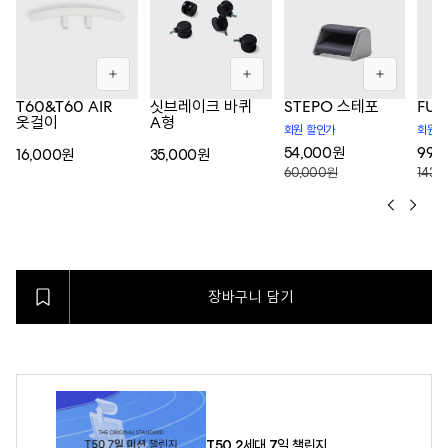
T60&T60 AIR
싯브레이크 바퀴
STEPO 스테포
FU
옷걸이
A형
회원 할인가
회원 
54,000원
99,
16,000원
35,000원
60,000원
143,
장바구니 담기
T50 2세대 7일 챌린지