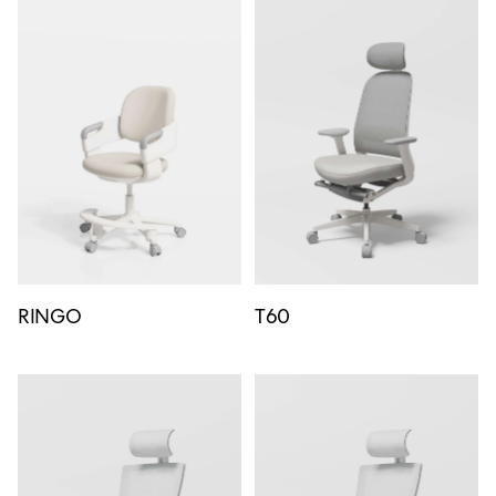
RINGO
T60