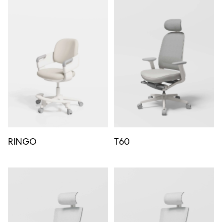
RINGO
T60