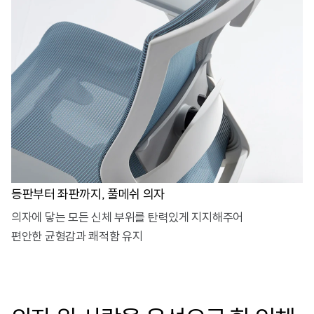
등판부터 좌판까지, 풀메쉬 의자
의자에 닿는 모든 신체 부위를 탄력있게 지지해주어
편안한 균형감과 쾌적함 유지