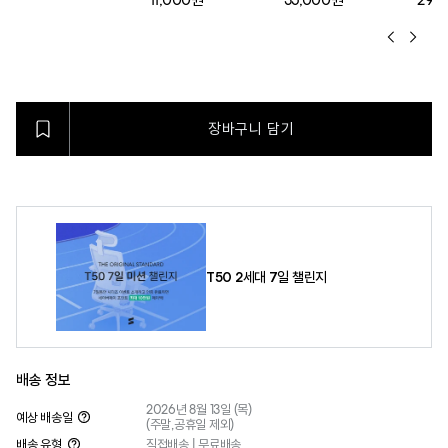
11,000원
35,000원
29,
장바구니 담기
T50 2세대 7일 챌린지
배송 정보
2026년 8월 13일 (목)
예상 배송일
(주말,공휴일 제외)
배송 유형
직접배송 | 무료배송