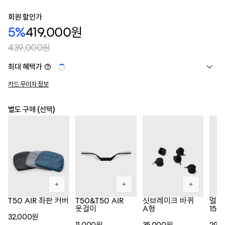
회원 할인가
5%
419,000원
439,000원
최대 혜택가
카드 무이자 정보
별도 구매 (선택)
T50 AIR 좌판 커버
T50&T50 AIR
싯브레이크 바퀴
멀티
옷걸이
A형
150m
32,000원