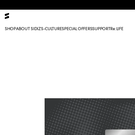
본문으로 건너뛰기
SHOP
ABOUT SIDIZ
S-CULTURE
SPECIAL OFFERS
SUPPORT
Re:LIFE